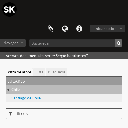
Iniciar sesión
Navegar
Acervos documentales sobre Sergio Karakachoff
Vista de árbol
Lista
Búsqueda
lugares
Chile
Santiago de Chile
Filtros