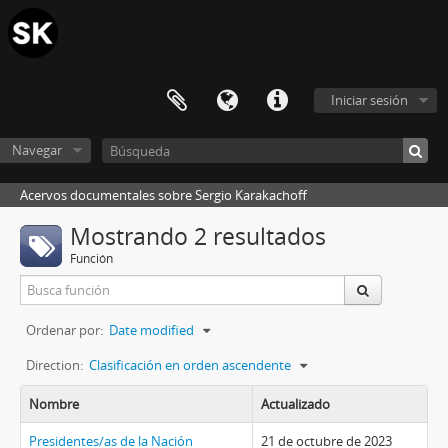
Iniciar sesión
Navegar
Acervos documentales sobre Sergio Karakachoff
Mostrando 2 resultados
Función
Ordenar por:
Date modified
Direction:
Clasificación en orden ascendente
Nombre
Actualizado
Presidentes/as de la Nación
21 de octubre de 2023