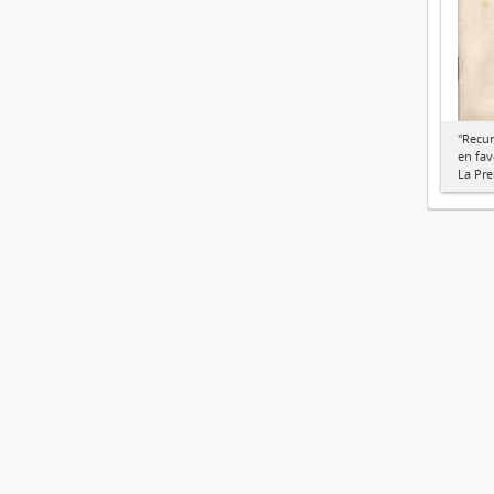
"Recu
en fav
La Pre