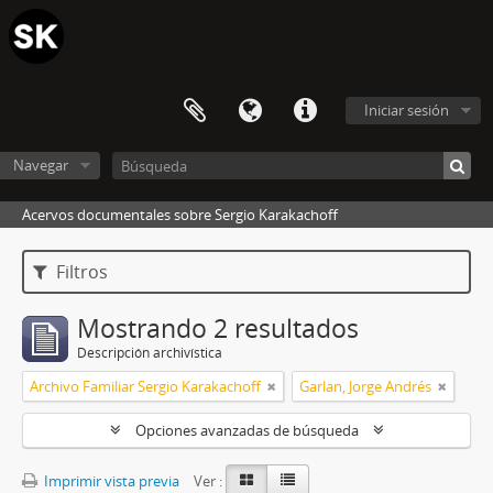
Iniciar sesión
Navegar
Acervos documentales sobre Sergio Karakachoff
Filtros
Mostrando 2 resultados
Descripción archivística
Archivo Familiar Sergio Karakachoff
Garlan, Jorge Andrés
Opciones avanzadas de búsqueda
Imprimir vista previa
Ver :