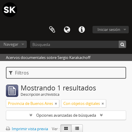
Iniciar sesión
Navegar
Acervos documentales sobre Sergio Karakachoff
Filtros
Mostrando 1 resultados
Descripción archivística
Provincia de Buenos Aires
Con objetos digitales
Opciones avanzadas de búsqueda
Imprimir vista previa
Ver :