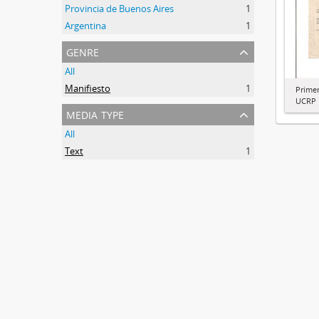
Provincia de Buenos Aires
1
Argentina
1
genre
All
Manifiesto
1
Prime
UCRP 
media type
All
Text
1