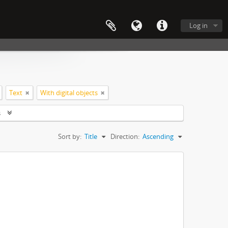
Log in
Text
With digital objects
s
Sort by:
Title
Direction:
Ascending