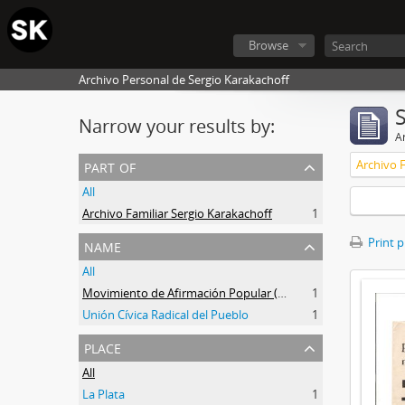
Browse
Archivo Personal de Sergio Karakachoff
Narrow your results by:
Ar
part of
Archivo F
All
Archivo Familiar Sergio Karakachoff
1
name
Print 
All
Movimiento de Afirmación Popular (MAP)
1
Unión Cívica Radical del Pueblo
1
place
All
La Plata
1