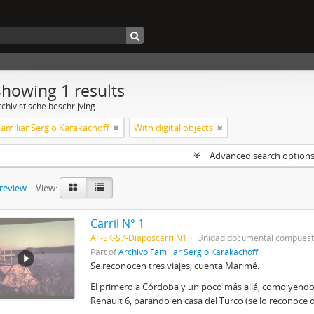
Showing 1 results
chivistische beschrijving
amiliar Sergio Karakachoff
With digital objects
Advanced search option
preview
View:
Carril N° 1
AF-SK-S7-DiaposcarrilN1
Unidad documental compues
Part of
Archivo Familiar Sergio Karakachoff
Se reconocen tres viajes, cuenta Marimé.
El primero a Córdoba y un poco más allá, como yendo a 
Renault 6, parando en casa del Turco (se lo reconoce 