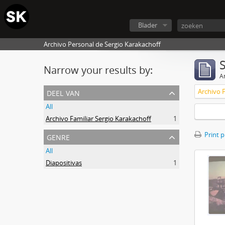
Blader
Archivo Personal de Sergio Karakachoff
Narrow your results by:
Ar
deel van
Archivo F
All
Archivo Familiar Sergio Karakachoff
1
genre
Print 
All
Diapositivas
1