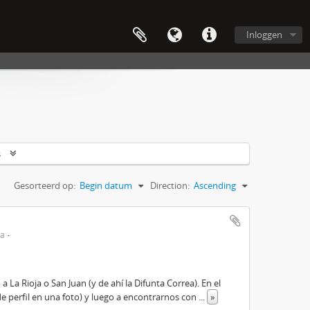
Inloggen
s
Gesorteerd op:
Begin datum
Direction:
Ascending
ta
La Rioja o San Juan (y de ahí la Difunta Correa). En el
de perfil en una foto) y luego a encontrarnos con
...
»