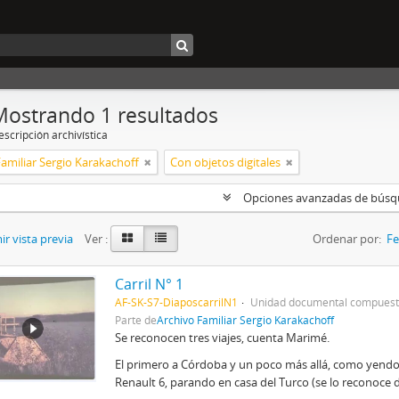
Mostrando 1 resultados
scripción archivística
amiliar Sergio Karakachoff
Con objetos digitales
Opciones avanzadas de bús
r vista previa
Ver :
Ordenar por:
Fe
Carril N° 1
AF-SK-S7-DiaposcarrilN1
Unidad documental compues
Parte de
Archivo Familiar Sergio Karakachoff
Se reconocen tres viajes, cuenta Marimé.
El primero a Córdoba y un poco más allá, como yendo a 
Renault 6, parando en casa del Turco (se lo reconoce 