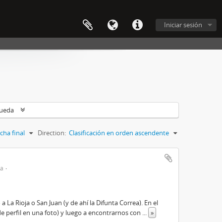
Iniciar sesión
queda
cha final
Direction:
Clasificación en orden ascendente
ta
La Rioja o San Juan (y de ahí la Difunta Correa). En el
de perfil en una foto) y luego a encontrarnos con
...
»