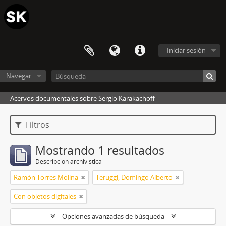
Iniciar sesión
Navegar
Acervos documentales sobre Sergio Karakachoff
Filtros
Mostrando 1 resultados
Descripción archivística
Ramón Torres Molina
Teruggi, Domingo Alberto
Con objetos digitales
Opciones avanzadas de búsqueda