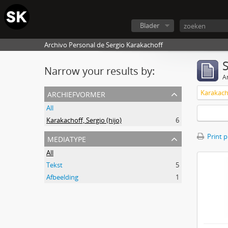
Blader
Archivo Personal de Sergio Karakachoff
Narrow your results by:
Ar
archiefvormer
Karakacho
All
Karakachoff, Sergio (hijo)
6
mediatype
Print 
All
Tekst
5
Afbeelding
1