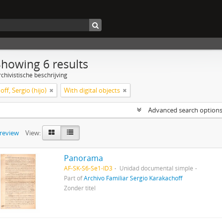
Showing 6 results
chivistische beschrijving
ff, Sergio (hijo)
With digital objects
Advanced search option
preview
View:
Panorama
AF-SK-S6-Se1-ID3
Unidad documental simple
Part of
Archivo Familiar Sergio Karakachoff
Zonder titel