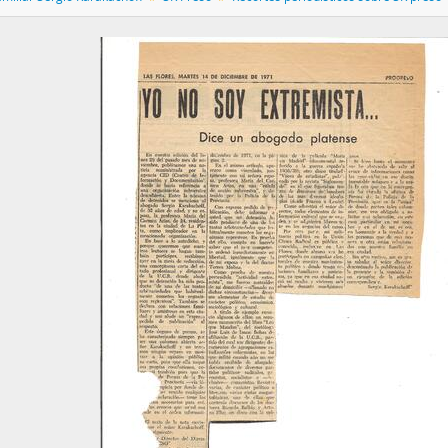
[Unidad documental simple] "Regístranse nuevas expresiones de pr
[Unidad documental simple] "La prisión de Karakachoff provocó violentas
[Unidad documental simple] "Un dirigente radical de La Plata está
[Unidad documental simple] "Por la detención de un abogado real
[Serie] Pintadas callejeras
[Sección] Escritos
[Sección] Viajes familiares
[Serie] Corresponencia