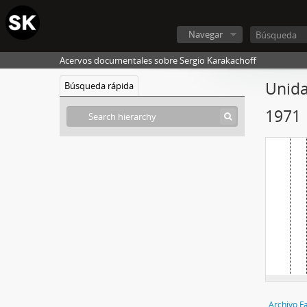
Navegar
Acervos documentales sobre Sergio Karakachoff
Unida
Búsqueda rápida
1971
Archivo F