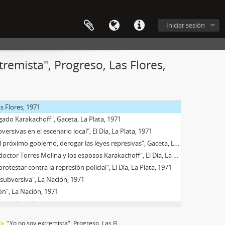
tenciones", Gaceta, La Plata, 1971
onerlo a disposición del P.E", Gaceta, La Plata, 1971
Iniciar sesión
osaico", Gaceta, La Plata, 1971
ndena la represión policial", Gaceta, La Plata, 1972
aliza la situación de los presos políticos y gremiales", La Opinión, 1971
remista", Progreso, Las Flores,
os presos políticos y gremiales", La Opinión, 1971
 de tres detenidos", La Prensa, 1971
tense detuvo a un abogado", La Razón, 1971
s Flores, 1971
ado Karakachoff", Gaceta, La Plata, 1971
sivas en el escenario local", El Día, La Plata, 1971
o gobierno, derogar las leyes represivas", Gaceta, La Plata, 1971
orres Molina y los esposos Karakachoff", El Día, La Plata, 1971
estar contra la represión policial", El Día, La Plata, 1971
subversiva", La Nación, 1971
n", La Nación, 1971
uerrilleros"
al Federal el Dr. S. Karakachoff", El Día, La Plata, 1971
"Yo no soy extremista", Progreso, Las Flores, 1971