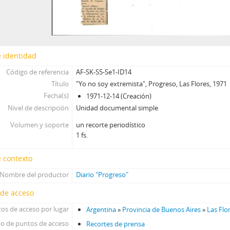
 identidad
Código de referencia
AF-SK-S5-Se1-ID14
Título
"Yo no soy extremista", Progreso, Las Flores, 1971
Fecha(s)
1971-12-14 (Creación)
Nivel de descripción
Unidad documental simple
Volumen y soporte
un recorte periodístico
1 fs.
 contexto
Nombre del productor
Diario "Progreso"
 de acceso
os de acceso por lugar
Argentina
»
Provincia de Buenos Aires
»
Las Flo
po de puntos de acceso
Recortes de prensa