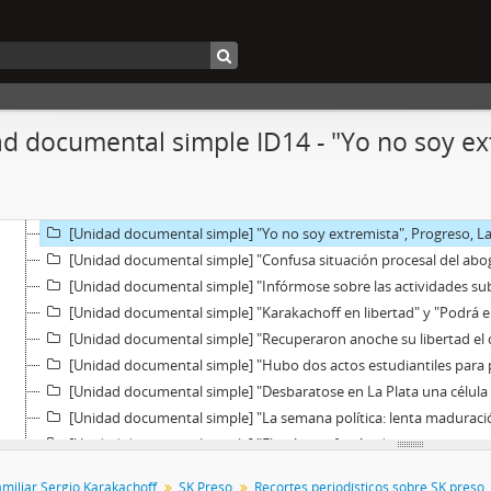
[Unidad documental simple] "La Juventud Peronista fustiga las de
[Unidad documental compuesta] "Karakachoff: Interior se negó a p
[Unidad documental compuesta] "Indagan hoy a Karakachoff" y "M
[Unidad documental simple] "El Colegio de Abogados de La Plata co
[Unidad documental compuesta] "Protesta por dos abogados presos"; El gobierno an
d documental simple ID14 - "Yo no soy ext
[Unidad documental simple] "El gobierno analiza la situación de l
[Unidad documental simple] "Recursos de hábeas corpus en favor
[Unidad documental simple] "En un procedimiento la policía pla
[Unidad documental simple] "Yo no soy extremista", Progreso, La
[Unidad documental simple] "Confusa situación procesal del abog
[Unidad documental simple] "Infórmose sobre las actividades subver
[Unidad documental simple] "Karakachoff en libertad" y "Podrá el próxim
[Unidad documental simple] "Recuperaron anoche su libertad el doctor T
[Unidad documental simple] "Hubo dos actos estudiantiles para prot
[Unidad documental simple] "Desbaratose en La Plata una célula 
[Unidad documental simple] "La semana política: lenta maduració
[Unidad documental simple] "El país: confusión de economista y g
[Unidad documental simple] "Hállase a disposición de la Cámara Pen
amiliar Sergio Karakachoff
SK Preso
Recortes periodísticos sobre SK preso