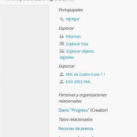
otesta por recientes detenciones", El Día, La Plata, 1971
 críticas contra los organismos de seguridad", La Opinión, 1971
Portapapeles
 a disposición del fuero antisubversivo", La Opinión, 1971
Agregar
izóse un acto de protesta", La Razón, 1971
Explorar
Informes
Explorar lista
Explorar objetos
digitales
Exportar
XML de Dublin Core 1.1
EAD 2002 XML
Personas y organizaciones
relacionadas
Diario "Progreso"
(Creador)
Tipos relacionados
Recortes de prensa