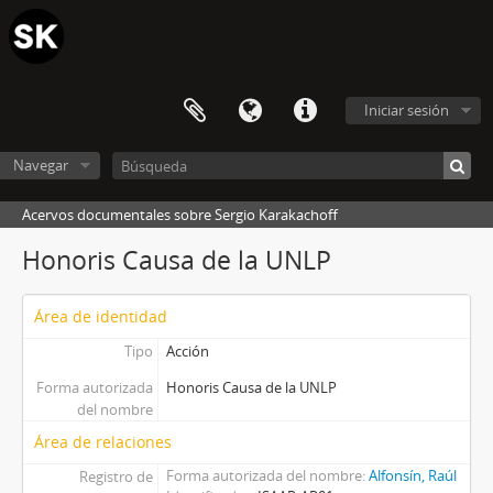
Iniciar sesión
Navegar
Acervos documentales sobre Sergio Karakachoff
Honoris Causa de la UNLP
Área de identidad
Tipo
Acción
Forma autorizada
Honoris Causa de la UNLP
del nombre
Área de relaciones
Forma autorizada del nombre
Alfonsín, Raúl
Registro de