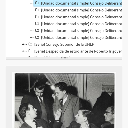
[Unidad documental simple] Consejo Deliberante de La Plata 1964-1965
[Unidad documental simple] Consejo Deliberante de La Plata 1964-1965
[Unidad documental simple] Consejo Deliberante de La Plata 1964-1965
[Unidad documental simple] Consejo Deliberante de La Plata 1964-1965
[Unidad documental simple] Consejo Deliberante de La Plata 1964-1965
[Unidad documental simple] Consejo Deliberante de La Plata 1964-1965
[Serie] Consejo Superior de la UNLP
[Serie] Despedida de estudiante de Roberto Irigoyen
[Serie] Eddie fotógrafo
[Serie] Local CED
[Serie] IV Congreso Nacional Estudiantes FUA - Córdoba
[Serie] Laboratorios fotográficos STELLA
[Serie] Unión Universitaria triunfa
[Serie] Viaje a Bariloche
[Serie] Sin clasificar
[Sección] Periodicos
[Sección] Conferencias
[Sección] Boletas
[Sección] SK Preso