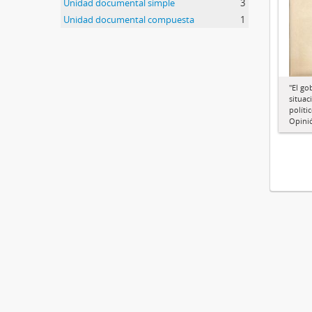
Unidad documental simple
3
Unidad documental compuesta
1
"El go
situac
políti
Opini