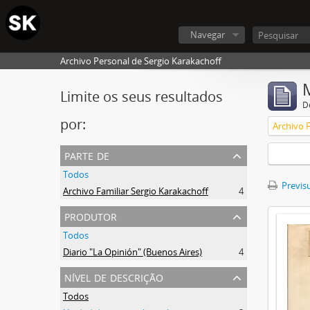
Navegar
Archivo Personal de Sergio Karakachoff
Limite os seus resultados
D
por:
Archivo F
parte de
Todos
Previsu
Archivo Familiar Sergio Karakachoff
4
produtor
Todos
Diario "La Opinión" (Buenos Aires)
4
nível de descrição
Todos