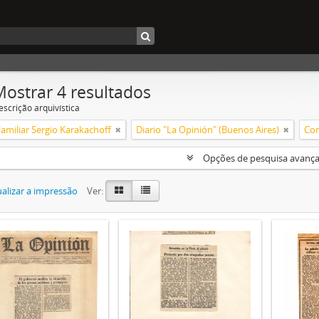
Mostrar 4 resultados
escrição arquivística
amiliar Sergio Karakachoff
Diario "La Opinión" (Buenos Aires)
Com
Opções de pesquisa avanç
alizar a impressão
Ver: