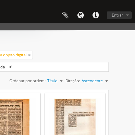
Entrar
 objeto digital
ada
Ordenar por ordem:
Título
Direção:
Ascendente