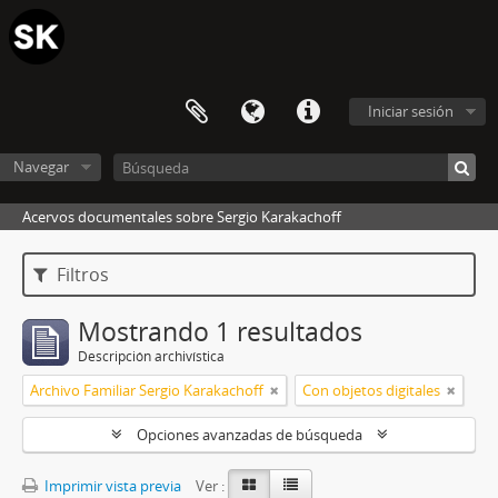
Iniciar sesión
Navegar
Acervos documentales sobre Sergio Karakachoff
Filtros
Mostrando 1 resultados
Descripción archivística
Archivo Familiar Sergio Karakachoff
Con objetos digitales
Opciones avanzadas de búsqueda
Imprimir vista previa
Ver :