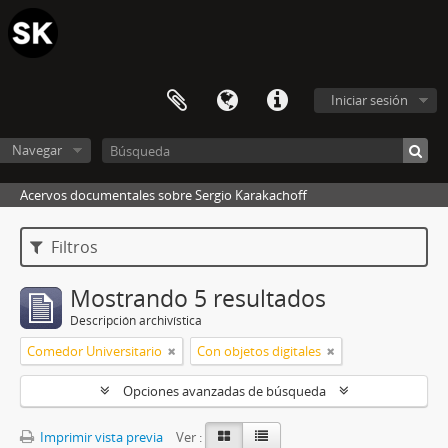
Iniciar sesión
Navegar
Acervos documentales sobre Sergio Karakachoff
Filtros
Mostrando 5 resultados
Descripción archivística
Comedor Universitario
Con objetos digitales
Opciones avanzadas de búsqueda
Imprimir vista previa
Ver :