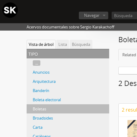
Navegar
Acervos documentales sobre Sergio Karakachoff
Bolet
Vista de árbol
Lista
Búsqueda
tipo
Related 
...
Anuncios
Arquitectura
2 Des
Banderín
Boleta electoral
Boletas
2 resu
Broadsides
Carta
Catálogos