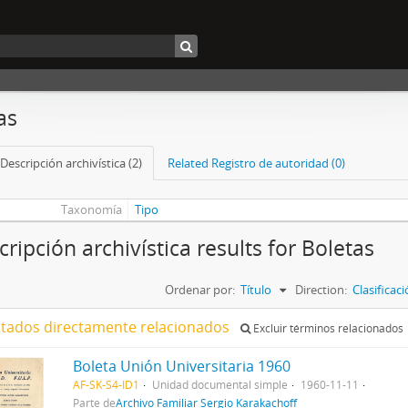
as
Descripción archivística (2)
Related Registro de autoridad (0)
Taxonomía
Tipo
cripción archivística results for Boletas
Ordenar por:
Título
Direction:
Clasifica
ltados directamente relacionados
Excluir términos relacionados
Boleta Unión Universitaria 1960
AF-SK-S4-ID1
Unidad documental simple
1960-11-11
Parte de
Archivo Familiar Sergio Karakachoff