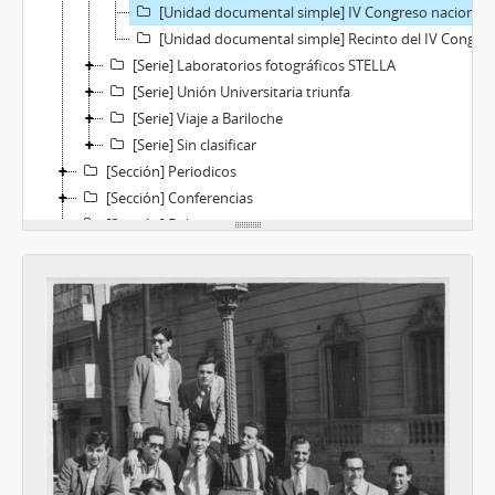
[Unidad documental simple] IV Congreso nacional de estudiantes de la FUA 1959
[Unidad documental simple] Recinto del IV Congreso de FUA 1959
[Serie] Laboratorios fotográficos STELLA
[Serie] Unión Universitaria triunfa
[Serie] Viaje a Bariloche
[Serie] Sin clasificar
[Sección] Periodicos
[Sección] Conferencias
[Sección] Boletas
[Sección] SK Preso
[Sección] Escritos
[Sección] Viajes familiares
[Serie] Corresponencia