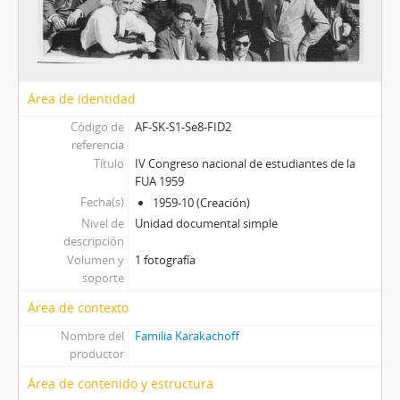
Área de identidad
Código de
AF-SK-S1-Se8-FID2
referencia
Título
IV Congreso nacional de estudiantes de la
FUA 1959
Fecha(s)
1959-10 (Creación)
Nivel de
Unidad documental simple
descripción
Volumen y
1 fotografía
soporte
Área de contexto
Nombre del
Familia Karakachoff
productor
Área de contenido y estructura