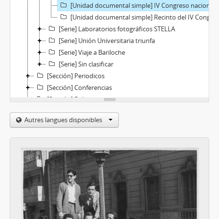
[Unidad documental simple] IV Congreso nacional de estudiantes de la FUA 1959
[Unidad documental simple] Recinto del IV Congreso de FUA 1959
[Serie] Laboratorios fotográficos STELLA
[Serie] Unión Universitaria triunfa
[Serie] Viaje a Bariloche
[Serie] Sin clasificar
[Sección] Periodicos
[Sección] Conferencias
[Sección] Boletas
[Sección] SK Preso
Autres langues disponibles
[Sección] Escritos
[Sección] Viajes familiares
[Serie] Corresponencia