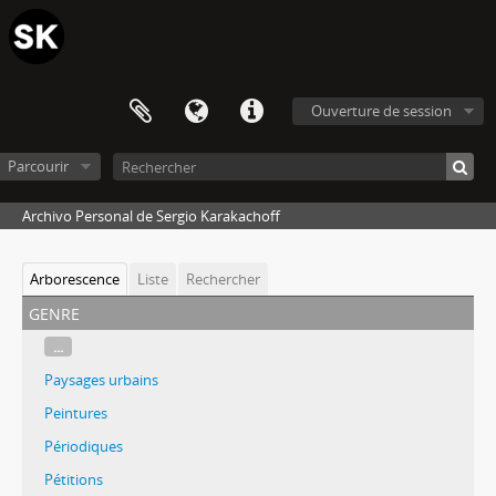
Ouverture de session
Parcourir
Archivo Personal de Sergio Karakachoff
Arborescence
Liste
Rechercher
genre
...
Paysages urbains
Peintures
Périodiques
Pétitions