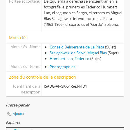
Portée et contenu
De izquierda a derecha se encuentran en la
fotografía: el primero es Federico Humbert
Lan, el segundo es Sergio, el tercero es Miguel
Blas Szelagowski intendente de La Plata
(1963-1966), el cuarto es el “Gordo” Solsona.
Mots-clés
Mots-clés - Noms
Consejo Deliberante de La Plata
(Sujet)
Szelagowski de Salvo, Miguel Blas
(Sujet)
Humbert Lan, Federico
(Sujet)
Mots-clés - Genre
Photographies
Zone du contrôle de la description
Identifiant de la
ISADG-AF-SK-S1-Se3-FID1
description
Presse-papier
Ajouter
Explorer